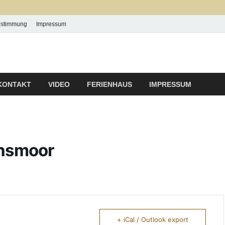
estimmung
Impressum
 P & P Ludwig
KONTAKT
VIDEO
FERIENHAUS
IMPRESSUM
chsmoor
+ iCal / Outlook export