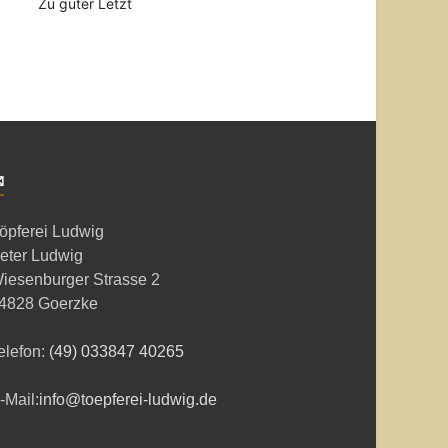
Zu guter Letzt
✉
öpferei Ludwig
eter Ludwig
iesenburger Strasse 2
4828 Goerzke
elefon:
(49) 033847 40265
-Mail:
info@toepferei-ludwig.de