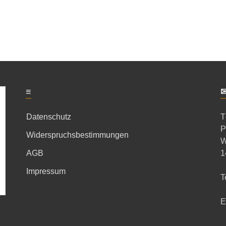
≡
Datenschutz
T
P
Widerspruchsbestimmungen
W
AGB
1
Impressum
T
E