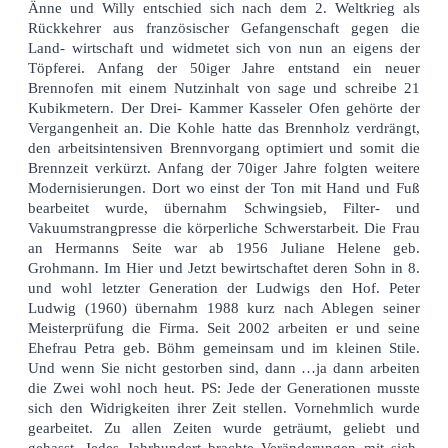
Änne und Willy entschied sich nach dem 2. Weltkrieg als
Rückkehrer aus französischer Gefangenschaft gegen die
Land- wirtschaft und widmetet sich von nun an eigens der
Töpferei. Anfang der 50iger Jahre entstand ein neuer
Brennofen mit einem Nutzinhalt von sage und schreibe 21
Kubikmetern. Der Drei- Kammer Kasseler Ofen gehörte der
Vergangenheit an. Die Kohle hatte das Brennholz verdrängt,
den arbeitsintensiven Brennvorgang optimiert und somit die
Brennzeit verkürzt. Anfang der 70iger Jahre folgten weitere
Modernisierungen. Dort wo einst der Ton mit Hand und Fuß
bearbeitet wurde, übernahm Schwingsieb, Filter- und
Vakuumstrangpresse die körperliche Schwerstarbeit. Die Frau
an Hermanns Seite war ab 1956 Juliane Helene geb.
Grohmann. Im Hier und Jetzt bewirtschaftet deren Sohn in 8.
und wohl letzter Generation der Ludwigs den Hof. Peter
Ludwig (1960) übernahm 1988 kurz nach Ablegen seiner
Meisterprüfung die Firma. Seit 2002 arbeiten er und seine
Ehefrau Petra geb. Böhm gemeinsam und im kleinen Stile.
Und wenn Sie nicht gestorben sind, dann …ja dann arbeiten
die Zwei wohl noch heut. PS: Jede der Generationen musste
sich den Widrigkeiten ihrer Zeit stellen. Vornehmlich wurde
gearbeitet. Zu allen Zeiten wurde geträumt, geliebt und