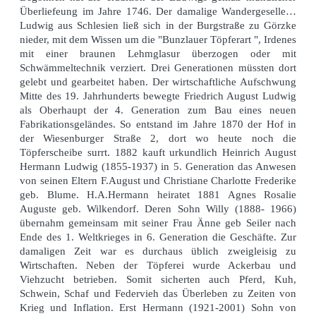
Überliefeung im Jahre 1746. Der damalige Wandergeselle…
Ludwig aus Schlesien ließ sich in der Burgstraße zu Görzke
nieder, mit dem Wissen um die "Bunzlauer Töpferart ", Irdenes
mit einer braunen Lehmglasur überzogen oder mit
Schwämmeltechnik verziert. Drei Generationen müssten dort
gelebt und gearbeitet haben. Der wirtschaftliche Aufschwung
Mitte des 19. Jahrhunderts bewegte Friedrich August Ludwig
als Oberhaupt der 4. Generation zum Bau eines neuen
Fabrikationsgeländes. So entstand im Jahre 1870 der Hof in
der Wiesenburger Straße 2, dort wo heute noch die
Töpferscheibe surrt. 1882 kauft urkundlich Heinrich August
Hermann Ludwig (1855-1937) in 5. Generation das Anwesen
von seinen Eltern F.August und Christiane Charlotte Frederike
geb. Blume. H.A.Hermann heiratet 1881 Agnes Rosalie
Auguste geb. Wilkendorf. Deren Sohn Willy (1888- 1966)
übernahm gemeinsam mit seiner Frau Änne geb Seiler nach
Ende des 1. Weltkrieges in 6. Generation die Geschäfte. Zur
damaligen Zeit war es durchaus üblich zweigleisig zu
Wirtschaften. Neben der Töpferei wurde Ackerbau und
Viehzucht betrieben. Somit sicherten auch Pferd, Kuh,
Schwein, Schaf und Federvieh das Überleben zu Zeiten von
Krieg und Inflation. Erst Hermann (1921-2001) Sohn von