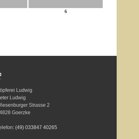
6
✉
öpferei Ludwig
eter Ludwig
iesenburger Strasse 2
4828 Goerzke
elefon:
(49) 033847 40265