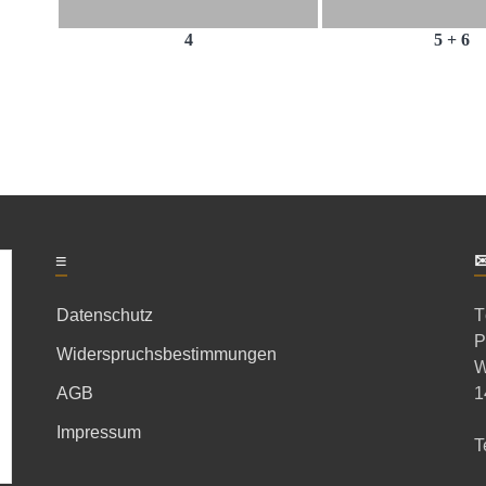
4
5 + 6
≡
Datenschutz
T
P
Widerspruchsbestimmungen
W
AGB
1
Impressum
T