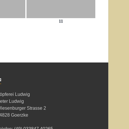
11
✉
öpferei Ludwig
eter Ludwig
iesenburger Strasse 2
4828 Goerzke
elefon:
(49) 033847 40265