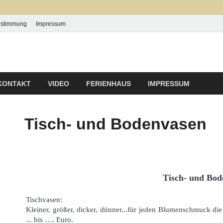
estimmung
Impressum
 P & P Ludwig
KONTAKT
VIDEO
FERIENHAUS
IMPRESSUM
Tisch- und Bodenvasen
Tisch- und Bod
Tischvasen:
Kleiner, größer, dicker, dünner...für jeden Blumenschmuck d
... bis …. Euro.