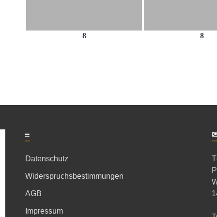
8
8
≡
Datenschutz
T
P
Widerspruchsbestimmungen
W
AGB
1
Impressum
T