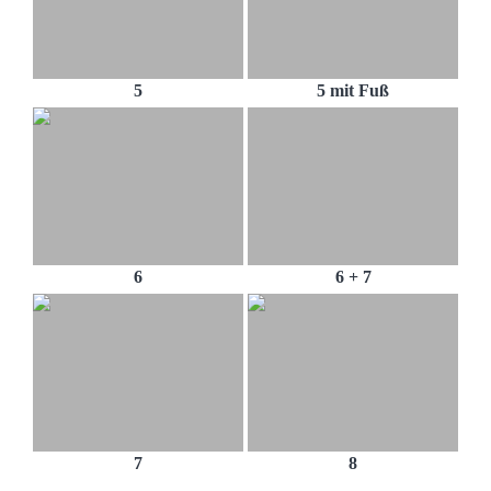
5
5 mit Fuß
6
6 + 7
7
8