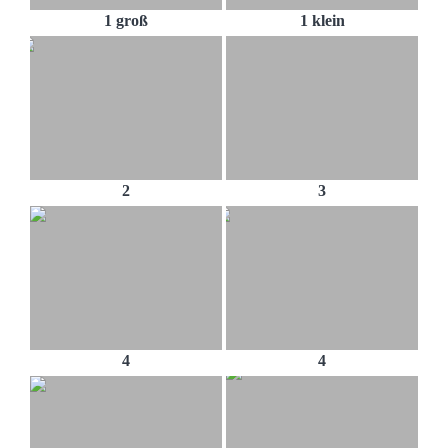
1 groß
1 klein
2
3
4
4