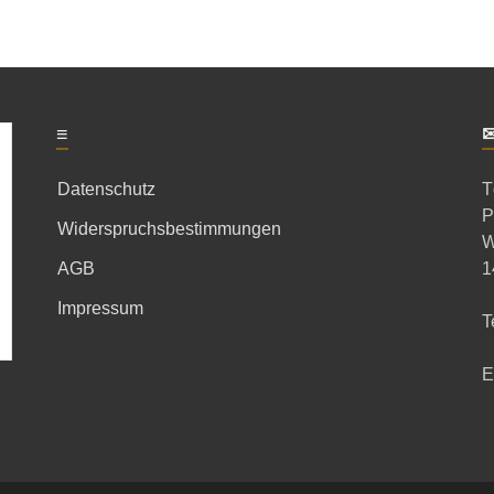
≡
Datenschutz
T
P
Widerspruchsbestimmungen
W
AGB
1
Impressum
T
E