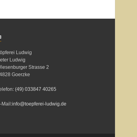
✉
öpferei Ludwig
eter Ludwig
iesenburger Strasse 2
4828 Goerzke
elefon:
(49) 033847 40265
-Mail:
info@toepferei-ludwig.de