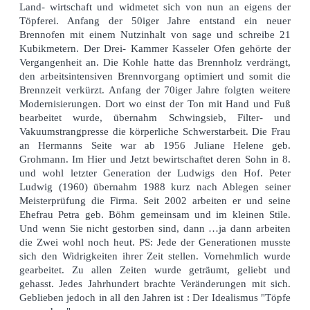
Land- wirtschaft und widmetet sich von nun an eigens der
Töpferei. Anfang der 50iger Jahre entstand ein neuer
Brennofen mit einem Nutzinhalt von sage und schreibe 21
Kubikmetern. Der Drei- Kammer Kasseler Ofen gehörte der
Vergangenheit an. Die Kohle hatte das Brennholz verdrängt,
den arbeitsintensiven Brennvorgang optimiert und somit die
Brennzeit verkürzt. Anfang der 70iger Jahre folgten weitere
Modernisierungen. Dort wo einst der Ton mit Hand und Fuß
bearbeitet wurde, übernahm Schwingsieb, Filter- und
Vakuumstrangpresse die körperliche Schwerstarbeit. Die Frau
an Hermanns Seite war ab 1956 Juliane Helene geb.
Grohmann. Im Hier und Jetzt bewirtschaftet deren Sohn in 8.
und wohl letzter Generation der Ludwigs den Hof. Peter
Ludwig (1960) übernahm 1988 kurz nach Ablegen seiner
Meisterprüfung die Firma. Seit 2002 arbeiten er und seine
Ehefrau Petra geb. Böhm gemeinsam und im kleinen Stile.
Und wenn Sie nicht gestorben sind, dann …ja dann arbeiten
die Zwei wohl noch heut. PS: Jede der Generationen musste
sich den Widrigkeiten ihrer Zeit stellen. Vornehmlich wurde
gearbeitet. Zu allen Zeiten wurde geträumt, geliebt und
gehasst. Jedes Jahrhundert brachte Veränderungen mit sich.
Geblieben jedoch in all den Jahren ist : Der Idealismus "Töpfe