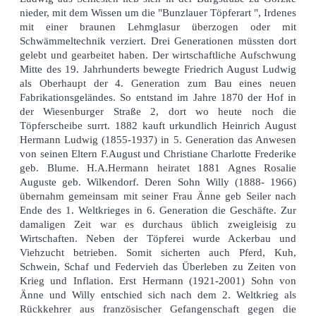
nieder, mit dem Wissen um die "Bunzlauer Töpferart ", Irdenes
mit einer braunen Lehmglasur überzogen oder mit
Schwämmeltechnik verziert. Drei Generationen müssten dort
gelebt und gearbeitet haben. Der wirtschaftliche Aufschwung
Mitte des 19. Jahrhunderts bewegte Friedrich August Ludwig
als Oberhaupt der 4. Generation zum Bau eines neuen
Fabrikationsgeländes. So entstand im Jahre 1870 der Hof in
der Wiesenburger Straße 2, dort wo heute noch die
Töpferscheibe surrt. 1882 kauft urkundlich Heinrich August
Hermann Ludwig (1855-1937) in 5. Generation das Anwesen
von seinen Eltern F.August und Christiane Charlotte Frederike
geb. Blume. H.A.Hermann heiratet 1881 Agnes Rosalie
Auguste geb. Wilkendorf. Deren Sohn Willy (1888- 1966)
übernahm gemeinsam mit seiner Frau Änne geb Seiler nach
Ende des 1. Weltkrieges in 6. Generation die Geschäfte. Zur
damaligen Zeit war es durchaus üblich zweigleisig zu
Wirtschaften. Neben der Töpferei wurde Ackerbau und
Viehzucht betrieben. Somit sicherten auch Pferd, Kuh,
Schwein, Schaf und Federvieh das Überleben zu Zeiten von
Krieg und Inflation. Erst Hermann (1921-2001) Sohn von
Änne und Willy entschied sich nach dem 2. Weltkrieg als
Rückkehrer aus französischer Gefangenschaft gegen die