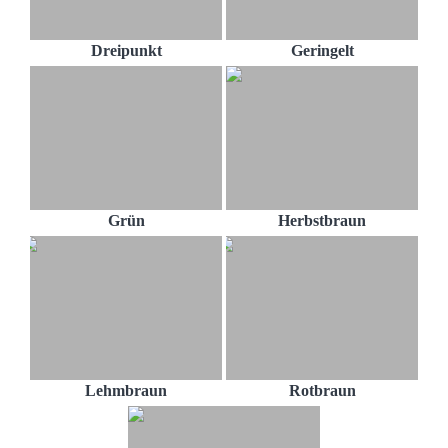
Dreipunkt
Geringelt
Grün
Herbstbraun
Lehmbraun
Rotbraun